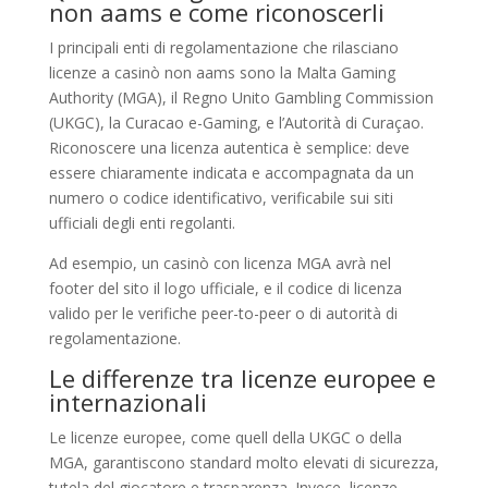
non aams e come riconoscerli
I principali enti di regolamentazione che rilasciano
licenze a casinò non aams sono la Malta Gaming
Authority (MGA), il Regno Unito Gambling Commission
(UKGC), la Curacao e-Gaming, e l’Autorità di Curaçao.
Riconoscere una licenza autentica è semplice: deve
essere chiaramente indicata e accompagnata da un
numero o codice identificativo, verificabile sui siti
ufficiali degli enti regolanti.
Ad esempio, un casinò con licenza MGA avrà nel
footer del sito il logo ufficiale, e il codice di licenza
valido per le verifiche peer-to-peer o di autorità di
regolamentazione.
Le differenze tra licenze europee e
internazionali
Le licenze europee, come quell della UKGC o della
MGA, garantiscono standard molto elevati di sicurezza,
tutela del giocatore e trasparenza. Invece, licenze