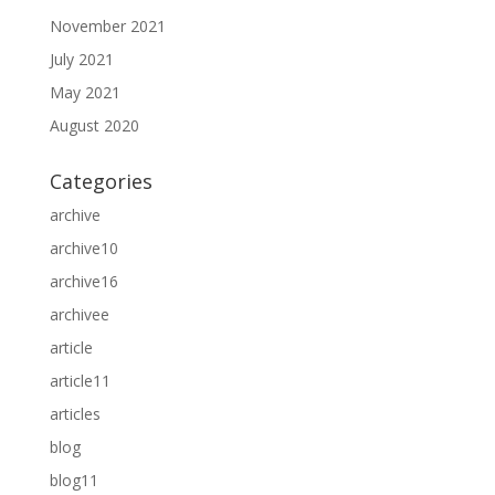
November 2021
July 2021
May 2021
August 2020
Categories
archive
archive10
archive16
archivee
article
article11
articles
blog
blog11