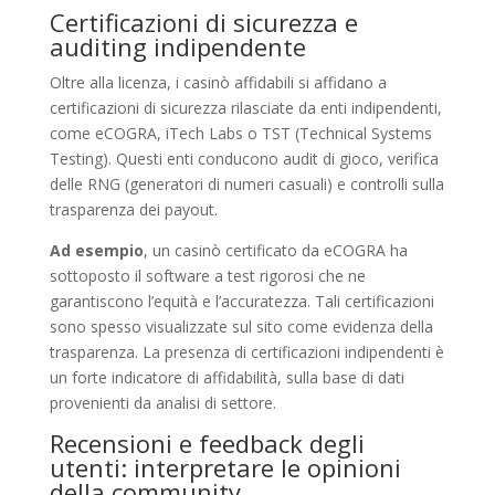
Certificazioni di sicurezza e
auditing indipendente
Oltre alla licenza, i casinò affidabili si affidano a
certificazioni di sicurezza rilasciate da enti indipendenti,
come eCOGRA, iTech Labs o TST (Technical Systems
Testing). Questi enti conducono audit di gioco, verifica
delle RNG (generatori di numeri casuali) e controlli sulla
trasparenza dei payout.
Ad esempio
, un casinò certificato da eCOGRA ha
sottoposto il software a test rigorosi che ne
garantiscono l’equità e l’accuratezza. Tali certificazioni
sono spesso visualizzate sul sito come evidenza della
trasparenza. La presenza di certificazioni indipendenti è
un forte indicatore di affidabilità, sulla base di dati
provenienti da analisi di settore.
Recensioni e feedback degli
utenti: interpretare le opinioni
della community