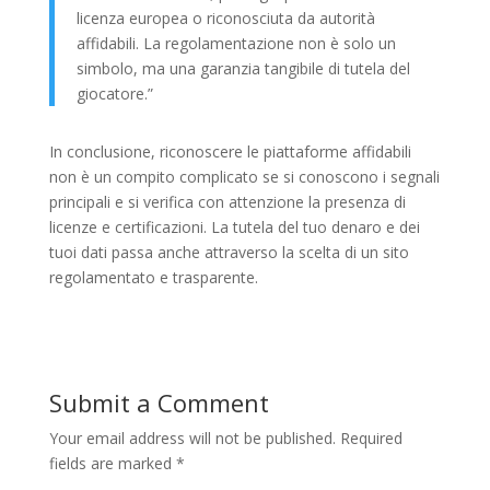
licenza europea o riconosciuta da autorità
affidabili. La regolamentazione non è solo un
simbolo, ma una garanzia tangibile di tutela del
giocatore.”
In conclusione, riconoscere le piattaforme affidabili
non è un compito complicato se si conoscono i segnali
principali e si verifica con attenzione la presenza di
licenze e certificazioni. La tutela del tuo denaro e dei
tuoi dati passa anche attraverso la scelta di un sito
regolamentato e trasparente.
Submit a Comment
Your email address will not be published.
Required
fields are marked
*