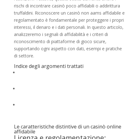
rischi di incontrare casinò poco affidabili o addirittura
truffaldini. Riconoscere un casinò non aams affidabile e
regolamentato è fondamentale per proteggere i propri
interessi, il denaro e i dati personali. In questo articolo,
analizzeremo i segnali di affidabilità e i criteri di
riconoscimento di piattaforme di gioco sicure,
supportando ogni aspetto con dati, esempi e pratiche
di settore.
Indice degli argomenti trattati
Le caratteristiche distintive di un casinò online
affidabile
Indicatori di affidabilità e sicurezza nelle piattaforme
di gioco
Analisi delle licenze e delle autorità di
regolamentazione
Le caratteristiche distintive di un casinò online
affidabile
Licenza e regolamentazione: