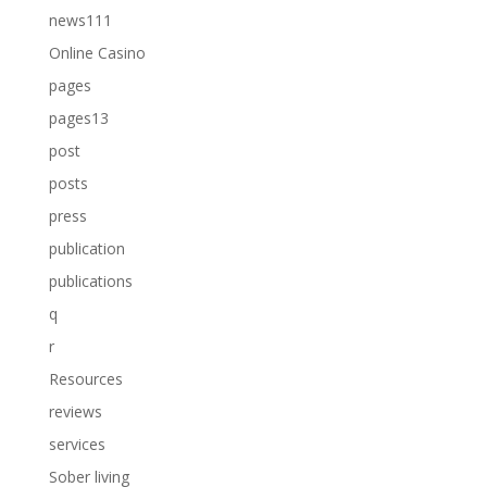
news111
Online Casino
pages
pages13
post
posts
press
publication
publications
q
r
Resources
reviews
services
Sober living