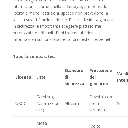
internazionali come quella di Curaçao, pur offrendo
libertà e meno restrizioni, spesso non prevedono la
stessa severità nelle verifiche. Per chi desidera giocare
in sicurezza, è importante scegliere piattaforme
autorizzate e affidabili. Puoi trovare ulteriori
informazioni sul funzionamento di queste licenze nel
caesar spin sito ufficiale
.
Tabella comparativa
:
Standard
Protezione
Valid
Licenza
Ente
di
del
inter
sicurezza
giocatore
Gambling
Elevata, con
UKGC
Commission
Altissimi
molti
Sì
(UK)
strumenti
Malta
Molto