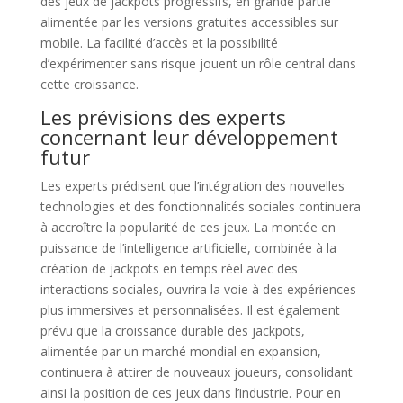
des jeux de jackpots progressifs, en grande partie
alimentée par les versions gratuites accessibles sur
mobile. La facilité d’accès et la possibilité
d’expérimenter sans risque jouent un rôle central dans
cette croissance.
Les prévisions des experts
concernant leur développement
futur
Les experts prédisent que l’intégration des nouvelles
technologies et des fonctionnalités sociales continuera
à accroître la popularité de ces jeux. La montée en
puissance de l’intelligence artificielle, combinée à la
création de jackpots en temps réel avec des
interactions sociales, ouvrira la voie à des expériences
plus immersives et personnalisées. Il est également
prévu que la croissance durable des jackpots,
alimentée par un marché mondial en expansion,
continuera à attirer de nouveaux joueurs, consolidant
ainsi la position de ces jeux dans l’industrie. Pour en