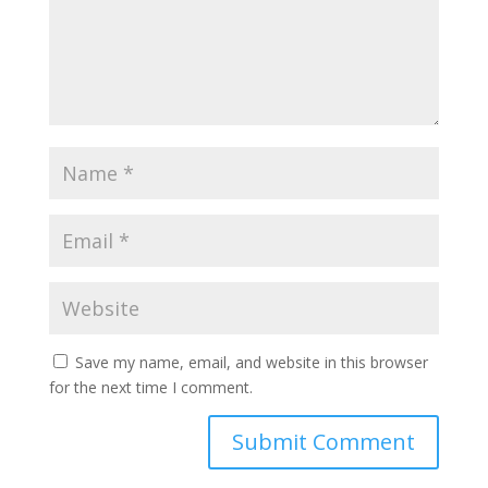
Save my name, email, and website in this browser
for the next time I comment.