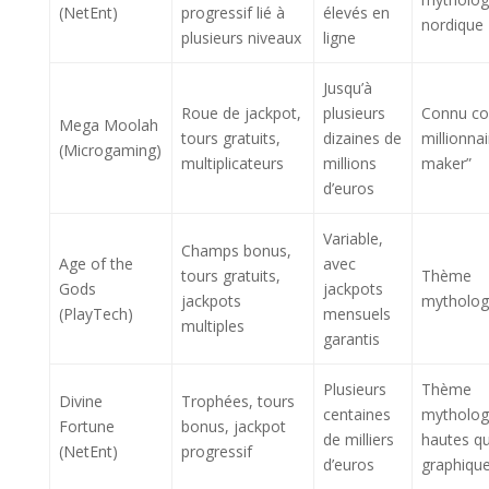
(NetEnt)
progressif lié à
élevés en
nordique
plusieurs niveaux
ligne
Jusqu’à
Roue de jackpot,
plusieurs
Connu co
Mega Moolah
tours gratuits,
dizaines de
millionnai
(Microgaming)
multiplicateurs
millions
maker”
d’euros
Variable,
Champs bonus,
Age of the
avec
tours gratuits,
Thème
Gods
jackpots
jackpots
mytholog
(PlayTech)
mensuels
multiples
garantis
Plusieurs
Thème
Divine
Trophées, tours
centaines
mytholog
Fortune
bonus, jackpot
de milliers
hautes qu
(NetEnt)
progressif
d’euros
graphiqu