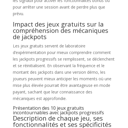
les signaux pour activer les fonctionnalités bonus ou
pour arrêter une session avant de perdre plus que
prévu.
Impact des jeux gratuits sur la
compréhension des mécaniques
de jackpots
Les jeux gratuits servent de laboratoire
d’expérimentation pour mieux comprendre comment
les jackpots progressifs se remplissent, se déclenchent
et se réinitialisent. En observant la fréquence et le
montant des jackpots dans une version démo, les
joueurs peuvent mieux anticiper les moments où une
mise plus élevée pourrait être avantageuse en mode
payant, sachant que leur connaissance des
mécaniques est approfondie.
Présentation des 10 jeux gratuits
incontournables avec jackpots progressifs
Description de chaque jeu, ses
fonctionnalités et ses spécificités