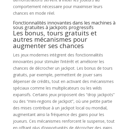
comportement nécessaire pour maximiser leurs
chances en mode réel.
Fonctionnalités innovantes dans les machines à
sous gratuites à jackpots progressifs
Les bonus, tours gratuits et
autres mécanismes pour
augmenter ses chances
Les jeux modernes intègrent des fonctionnalités
innovantes pour stimuler l’intérêt et améliorer les
chances de décrocher un jackpot. Les bonus de tours
gratuits, par exemple, permettent de jouer sans
dépenser de crédits, tout en activant des mécanismes
spéciaux comme les multiplicateurs ou les wilds
expansifs. Certains jeux proposent des “drop jackpots”
ou des “mini-regions de jackpot”, où une petite partie
des mises contribue à un jackpot local ou mondial,
augmentant ainsi la fréquence des gains pour les
joueurs. Ces mécanismes renforcent le suspense, tout
en offrant plus d’opportunités de décrocher des gains