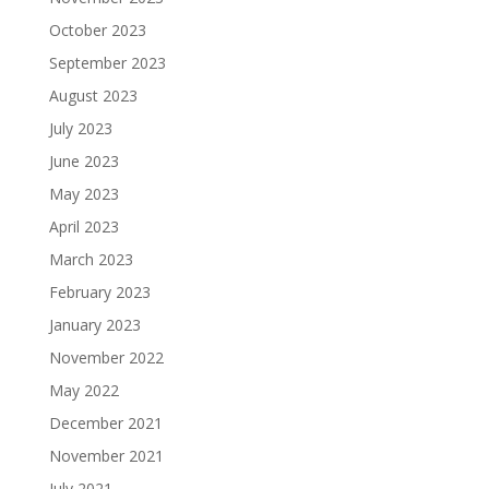
October 2023
September 2023
August 2023
July 2023
June 2023
May 2023
April 2023
March 2023
February 2023
January 2023
November 2022
May 2022
December 2021
November 2021
July 2021